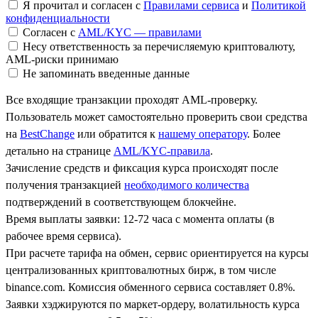
Я прочитал и согласен с
Правилами сервиса
и
Политикой
конфиденциальности
Согласен с
AML/KYC — правилами
Несу ответственность за перечисляемую криптовалюту,
AML-риски принимаю
Не запоминать введенные данные
Все входящие транзакции проходят AML-проверку.
Пользователь может самостоятельно проверить свои средства
на
BestChange
или обратится к
нашему оператору
. Более
детально на странице
AML/KYC-правила
.
Зачисление средств и фиксация курса происходят после
получения транзакцией
необходимого количества
подтверждений в соответствующем блокчейне.
Время выплаты заявки: 12-72 часа с момента оплаты (в
рабочее время сервиса).
При расчете тарифа на обмен, сервис ориентируется на курсы
централизованных криптовалютных бирж, в том числе
binance.com. Комиссия обменного сервиса составляет 0.8%.
Заявки хэджируются по маркет-ордеру, волатильность курса