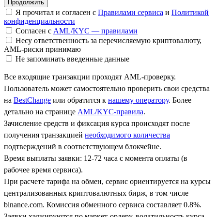
Я прочитал и согласен с
Правилами сервиса
и
Политикой
конфиденциальности
Согласен с
AML/KYC — правилами
Несу ответственность за перечисляемую криптовалюту,
AML-риски принимаю
Не запоминать введенные данные
Все входящие транзакции проходят AML-проверку.
Пользователь может самостоятельно проверить свои средства
на
BestChange
или обратится к
нашему оператору
. Более
детально на странице
AML/KYC-правила
.
Зачисление средств и фиксация курса происходят после
получения транзакцией
необходимого количества
подтверждений в соответствующем блокчейне.
Время выплаты заявки: 12-72 часа с момента оплаты (в
рабочее время сервиса).
При расчете тарифа на обмен, сервис ориентируется на курсы
централизованных криптовалютных бирж, в том числе
binance.com. Комиссия обменного сервиса составляет 0.8%.
Заявки хэджируются по маркет-ордеру, волатильность курса