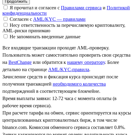
Я прочитал и согласен с
Правилами сервиса
и
Политикой
конфиденциальности
Согласен с
AML/KYC — правилами
Несу ответственность за перечисляемую криптовалюту,
AML-риски принимаю
Не запоминать введенные данные
Все входящие транзакции проходят AML-проверку.
Пользователь может самостоятельно проверить свои средства
на
BestChange
или обратится к
нашему оператору
. Более
детально на странице
AML/KYC-правила
.
Зачисление средств и фиксация курса происходят после
получения транзакцией
необходимого количества
подтверждений в соответствующем блокчейне.
Время выплаты заявки: 12-72 часа с момента оплаты (в
рабочее время сервиса).
При расчете тарифа на обмен, сервис ориентируется на курсы
централизованных криптовалютных бирж, в том числе
binance.com. Комиссия обменного сервиса составляет 0.8%.
Заявки хэджируются по маркет-ордеру, волатильность курса