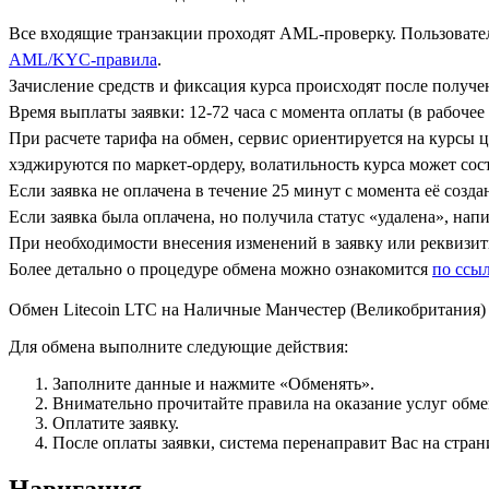
Все входящие транзакции проходят AML-проверку. Пользовател
AML/KYC-правила
.
Зачисление средств и фиксация курса происходят после получ
Время выплаты заявки: 12-72 часа с момента оплаты (в рабочее 
При расчете тарифа на обмен, сервис ориентируется на курсы 
хэджируются по маркет-ордеру, волатильность курса может сост
Если заявка не оплачена в течение 25 минут с момента её созда
Если заявка была оплачена, но получила статус «удалена», на
При необходимости внесения изменений в заявку или реквизиты
Более детально о процедуре обмена можно ознакомится
по ссы
Обмен Litecoin LTC на Наличные Манчестер (Великобритания
Для обмена выполните следующие действия:
Заполните данные и нажмите «Обменять».
Внимательно прочитайте правила на оказание услуг обмен
Оплатите заявку.
После оплаты заявки, система перенаправит Вас на стран
Навигация