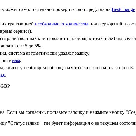
ь может самостоятельно проверить свои средства на
BestChange
ения транзакцией
необходимого количества
подтверждений в соот
время сервиса).
централизованных криптовалютных бирж, в том числе binance.co
авлять от 0.5 до 5%.
ния, система автоматически удаляет заявку.
пишите
нам
.
, клиенту необходимо обращаться только с того контактного Е-m
лке
.
) GBP
а. Если вы согласны, поставьте галочку и нажмите кнопку "Созд
ицу "Статус заявки", где будет информация о ее текущем состоян