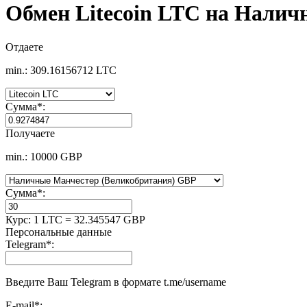
Обмен Litecoin LTC на Нали
Отдаете
min.: 309.16156712 LTC
Сумма
*
:
Получаете
min.: 10000 GBP
Сумма
*
:
Курс:
1 LTC = 32.345547 GBP
Персональные данные
Telegram
*
:
Введите Ваш Telegram в формате t.me/username
E-mail
*
: