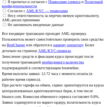
Я прочитал и согласен с
Правилами сервиса
и
Политикой
конфиденциальности
Согласен с
AML/KYC — правилами
Несу ответственность за перечисляемую криптовалюту,
AML-риски принимаю
Не запоминать введенные данные
Все входящие транзакции проходят AML-проверку.
Пользователь может самостоятельно проверить свои средства
на
BestChange
или обратится к
нашему оператору
. Более
детально на странице
AML/KYC-правила
.
Зачисление средств и фиксация курса происходят после
получения транзакцией
необходимого количества
подтверждений в соответствующем блокчейне.
Время выплаты заявки: 12-72 часа с момента оплаты (в
рабочее время сервиса).
При расчете тарифа на обмен, сервис ориентируется на курсы
централизованных криптовалютных бирж, в том числе
binance.com. Комиссия обменного сервиса составляет 0.8%.
Заявки хэджируются по маркет-ордеру, волатильность курса