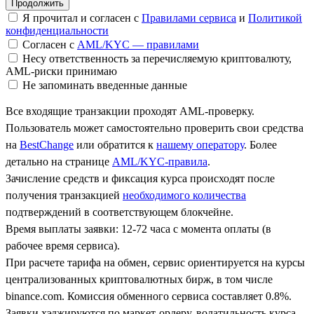
Я прочитал и согласен с
Правилами сервиса
и
Политикой
конфиденциальности
Согласен с
AML/KYC — правилами
Несу ответственность за перечисляемую криптовалюту,
AML-риски принимаю
Не запоминать введенные данные
Все входящие транзакции проходят AML-проверку.
Пользователь может самостоятельно проверить свои средства
на
BestChange
или обратится к
нашему оператору
. Более
детально на странице
AML/KYC-правила
.
Зачисление средств и фиксация курса происходят после
получения транзакцией
необходимого количества
подтверждений в соответствующем блокчейне.
Время выплаты заявки: 12-72 часа с момента оплаты (в
рабочее время сервиса).
При расчете тарифа на обмен, сервис ориентируется на курсы
централизованных криптовалютных бирж, в том числе
binance.com. Комиссия обменного сервиса составляет 0.8%.
Заявки хэджируются по маркет-ордеру, волатильность курса