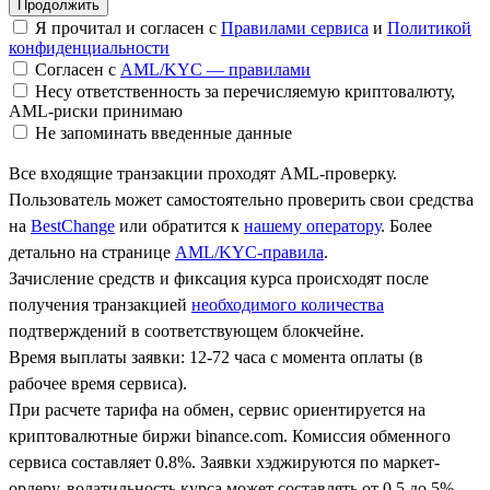
Я прочитал и согласен с
Правилами сервиса
и
Политикой
конфиденциальности
Согласен с
AML/KYC — правилами
Несу ответственность за перечисляемую криптовалюту,
AML-риски принимаю
Не запоминать введенные данные
Все входящие транзакции проходят AML-проверку.
Пользователь может самостоятельно проверить свои средства
на
BestChange
или обратится к
нашему оператору
. Более
детально на странице
AML/KYC-правила
.
Зачисление средств и фиксация курса происходят после
получения транзакцией
необходимого количества
подтверждений в соответствующем блокчейне.
Время выплаты заявки: 12-72 часа с момента оплаты (в
рабочее время сервиса).
При расчете тарифа на обмен, сервис ориентируется на
криптовалютные биржи binance.com. Комиссия обменного
сервиса составляет 0.8%. Заявки хэджируются по маркет-
ордеру, волатильность курса может составлять от 0.5 до 5%.