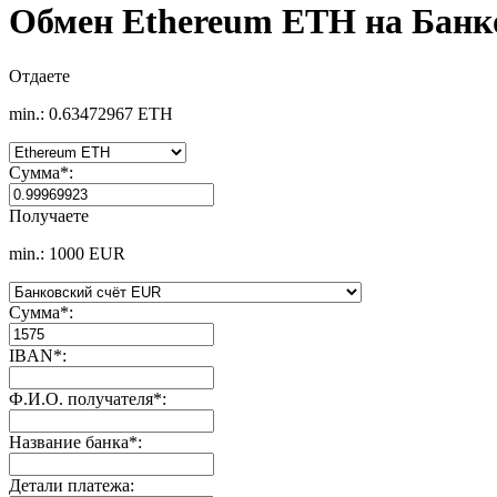
Обмен Ethereum ETH на Банк
Отдаете
min.: 0.63472967 ETH
Сумма
*
:
Получаете
min.: 1000 EUR
Сумма
*
:
IBAN
*
:
Ф.И.О. получателя
*
:
Название банка
*
:
Детали платежа: