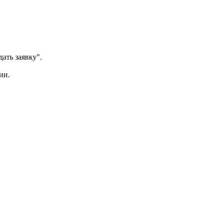
ать заявку".
ии.