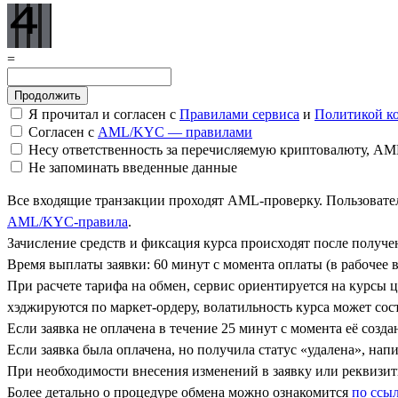
=
Я прочитал и согласен с
Правилами сервиса
и
Политикой к
Согласен с
AML/KYC — правилами
Несу ответственность за перечисляемую криптовалюту, A
Не запоминать введенные данные
Все входящие транзакции проходят AML-проверку. Пользовател
AML/KYC-правила
.
Зачисление средств и фиксация курса происходят после получ
Время выплаты заявки: 60 минут с момента оплаты (в рабочее в
При расчете тарифа на обмен, сервис ориентируется на курсы 
хэджируются по маркет-ордеру, волатильность курса может сост
Если заявка не оплачена в течение 25 минут с момента её созда
Если заявка была оплачена, но получила статус «удалена», на
При необходимости внесения изменений в заявку или реквизиты
Более детально о процедуре обмена можно ознакомится
по ссы