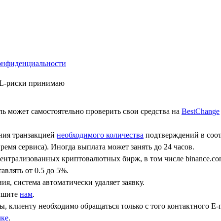
онфиденциальности
ML-риски принимаю
ь может самостоятельно проверить свои средства на
BestChange
ения транзакцией
необходимого количества
подтверждений в соот
ремя сервиса). Иногда выплата может занять до 24 часов.
централизованных криптовалютных бирж, в том числе binance.co
авлять от 0.5 до 5%.
ния, система автоматически удаляет заявку.
пишите
нам
.
, клиенту необходимо обращаться только с того контактного Е-m
лке
.