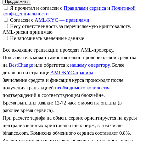
Я прочитал и согласен с
Правилами сервиса
и
Политикой
конфиденциальности
Согласен с
AML/KYC — правилами
Несу ответственность за перечисляемую криптовалюту,
AML-риски принимаю
Не запоминать введенные данные
Все входящие транзакции проходят AML-проверку.
Пользователь может самостоятельно проверить свои средства
на
BestChange
или обратится к
нашему оператору
. Более
детально на странице
AML/KYC-правила
.
Зачисление средств и фиксация курса происходят после
получения транзакцией
необходимого количества
подтверждений в соответствующем блокчейне.
Время выплаты заявки: 12-72 часа с момента оплаты (в
рабочее время сервиса).
При расчете тарифа на обмен, сервис ориентируется на курсы
централизованных криптовалютных бирж, в том числе
binance.com. Комиссия обменного сервиса составляет 0.8%.
Заявки хэджируются по маркет-ордеру, волатильность курса