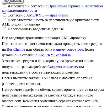
Я прочитал и согласен с
Правилами сервиса
и
Политикой
конфиденциальности
Согласен с
AML/KYC — правилами
Несу ответственность за перечисляемую криптовалюту,
AML-риски принимаю
Не запоминать введенные данные
Все входящие транзакции проходят AML-проверку.
Пользователь может самостоятельно проверить свои средства
на
BestChange
или обратится к
нашему оператору
. Более
детально на странице
AML/KYC-правила
.
Зачисление средств и фиксация курса происходят после
получения транзакцией
необходимого количества
подтверждений в соответствующем блокчейне.
Время выплаты заявки: 12-72 часа с момента оплаты (в
рабочее время сервиса).
При расчете тарифа на обмен, сервис ориентируется на курсы
централизованных криптовалютных бирж, в том числе
binance.com. Комиссия обменного сервиса составляет 0.8%.
Заявки хэджируются по маркет-ордеру, волатильность курса