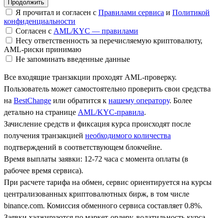
Я прочитал и согласен с
Правилами сервиса
и
Политикой
конфиденциальности
Согласен с
AML/KYC — правилами
Несу ответственность за перечисляемую криптовалюту,
AML-риски принимаю
Не запоминать введенные данные
Все входящие транзакции проходят AML-проверку.
Пользователь может самостоятельно проверить свои средства
на
BestChange
или обратится к
нашему оператору
. Более
детально на странице
AML/KYC-правила
.
Зачисление средств и фиксация курса происходят после
получения транзакцией
необходимого количества
подтверждений в соответствующем блокчейне.
Время выплаты заявки: 12-72 часа с момента оплаты (в
рабочее время сервиса).
При расчете тарифа на обмен, сервис ориентируется на курсы
централизованных криптовалютных бирж, в том числе
binance.com. Комиссия обменного сервиса составляет 0.8%.
Заявки хэджируются по маркет-ордеру, волатильность курса