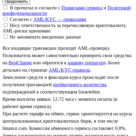
Я прочитал и согласен с
Правилами сервиса
и
Политикой
конфиденциальности
Согласен с
AML/KYC — правилами
Несу ответственность за перечисляемую криптовалюту,
AML-риски принимаю
Не запоминать введенные данные
Все входящие транзакции проходят AML-проверку.
Пользователь может самостоятельно проверить свои средства
на
BestChange
или обратится к
нашему оператору
. Более
детально на странице
AML/KYC-правила
.
Зачисление средств и фиксация курса происходят после
получения транзакцией
необходимого количества
подтверждений в соответствующем блокчейне.
Время выплаты заявки: 12-72 часа с момента оплаты (в
рабочее время сервиса).
При расчете тарифа на обмен, сервис ориентируется на курсы
централизованных криптовалютных бирж, в том числе
binance.com. Комиссия обменного сервиса составляет 0.8%.
Заявки хэджируются по маркет-ордеру, волатильность курса