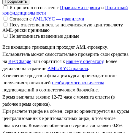
Я прочитал и согласен с
Правилами сервиса
и
Политикой
конфиденциальности
Согласен с
AML/KYC — правилами
Несу ответственность за перечисляемую криптовалюту,
AML-риски принимаю
Не запоминать введенные данные
Все входящие транзакции проходят AML-проверку.
Пользователь может самостоятельно проверить свои средства
на
BestChange
или обратится к
нашему оператору
. Более
детально на странице
AML/KYC-правила
.
Зачисление средств и фиксация курса происходят после
получения транзакцией
необходимого количества
подтверждений в соответствующем блокчейне.
Время выплаты заявки: 12-72 часа с момента оплаты (в
рабочее время сервиса).
При расчете тарифа на обмен, сервис ориентируется на курсы
централизованных криптовалютных бирж, в том числе
binance.com. Комиссия обменного сервиса составляет 0.8%.
Заявки хэджируются по маркет-ордеру, волатильность курса