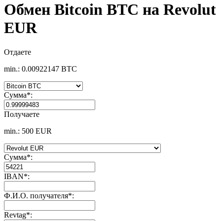
Обмен Bitcoin BTC на Revolut
EUR
Отдаете
min.: 0.00922147 BTC
Сумма
*
:
Получаете
min.: 500 EUR
Сумма
*
:
IBAN
*
:
Ф.И.О. получателя
*
:
Revtag
*
: