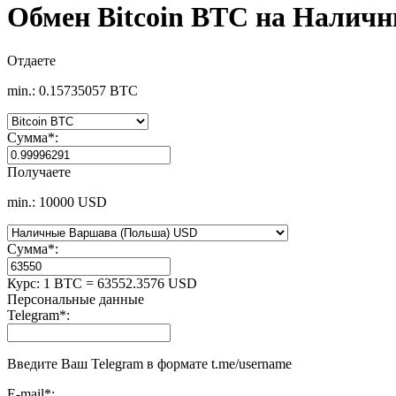
Обмен Bitcoin BTC на Налич
Отдаете
min.: 0.15735057 BTC
Сумма
*
:
Получаете
min.: 10000 USD
Сумма
*
:
Курс:
1 BTC = 63552.3576 USD
Персональные данные
Telegram
*
:
Введите Ваш Telegram в формате t.me/username
E-mail
*
: