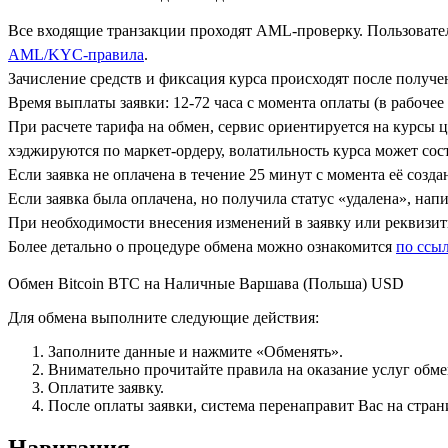
Все входящие транзакции проходят AML-проверку. Пользовател
AML/KYC-правила
.
Зачисление средств и фиксация курса происходят после получ
Время выплаты заявки: 12-72 часа с момента оплаты (в рабочее 
При расчете тарифа на обмен, сервис ориентируется на курсы 
хэджируются по маркет-ордеру, волатильность курса может сост
Если заявка не оплачена в течение 25 минут с момента её созда
Если заявка была оплачена, но получила статус «удалена», на
При необходимости внесения изменений в заявку или реквизиты
Более детально о процедуре обмена можно ознакомится
по ссы
Обмен Bitcoin BTC на Наличные Варшава (Польша) USD
Для обмена выполните следующие действия:
Заполните данные и нажмите «Обменять».
Внимательно прочитайте правила на оказание услуг обмен
Оплатите заявку.
После оплаты заявки, система перенаправит Вас на стран
Навигация