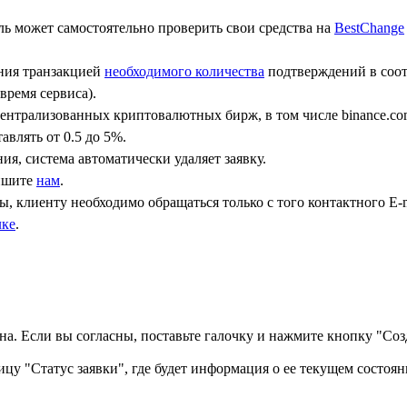
ь может самостоятельно проверить свои средства на
BestChange
ения транзакцией
необходимого количества
подтверждений в соот
время сервиса).
централизованных криптовалютных бирж, в том числе binance.co
авлять от 0.5 до 5%.
ния, система автоматически удаляет заявку.
пишите
нам
.
, клиенту необходимо обращаться только с того контактного Е-m
лке
.
а. Если вы согласны, поставьте галочку и нажмите кнопку "Созд
ицу "Статус заявки", где будет информация о ее текущем состоян