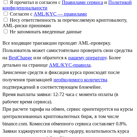
Я прочитал и согласен с
Правилами сервиса
и
Политикой
конфиденциальности
Согласен с
AML/KYC — правилами
Несу ответственность за перечисляемую криптовалюту,
AML-риски принимаю
Не запоминать введенные данные
Все входящие транзакции проходят AML-проверку.
Пользователь может самостоятельно проверить свои средства
на
BestChange
или обратится к
нашему оператору
. Более
детально на странице
AML/KYC-правила
.
Зачисление средств и фиксация курса происходят после
получения транзакцией
необходимого количества
подтверждений в соответствующем блокчейне.
Время выплаты заявки: 12-72 часа с момента оплаты (в
рабочее время сервиса).
При расчете тарифа на обмен, сервис ориентируется на курсы
централизованных криптовалютных бирж, в том числе
binance.com. Комиссия обменного сервиса составляет 0.8%.
Заявки хэджируются по маркет-ордеру, волатильность курса