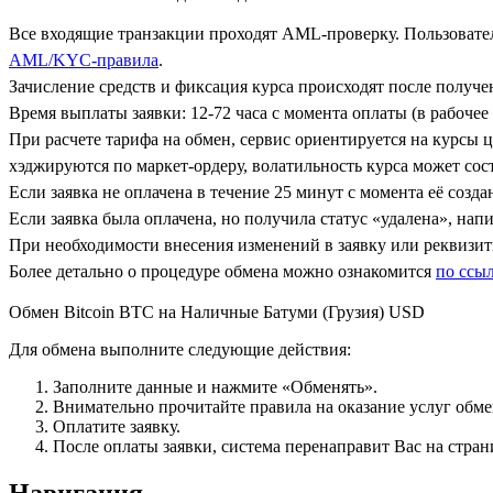
Все входящие транзакции проходят AML-проверку. Пользовател
AML/KYC-правила
.
Зачисление средств и фиксация курса происходят после получ
Время выплаты заявки: 12-72 часа с момента оплаты (в рабочее 
При расчете тарифа на обмен, сервис ориентируется на курсы 
хэджируются по маркет-ордеру, волатильность курса может сост
Если заявка не оплачена в течение 25 минут с момента её созда
Если заявка была оплачена, но получила статус «удалена», на
При необходимости внесения изменений в заявку или реквизиты
Более детально о процедуре обмена можно ознакомится
по ссы
Обмен Bitcoin BTC на Наличные Батуми (Грузия) USD
Для обмена выполните следующие действия:
Заполните данные и нажмите «Обменять».
Внимательно прочитайте правила на оказание услуг обмен
Оплатите заявку.
После оплаты заявки, система перенаправит Вас на стран
Навигация