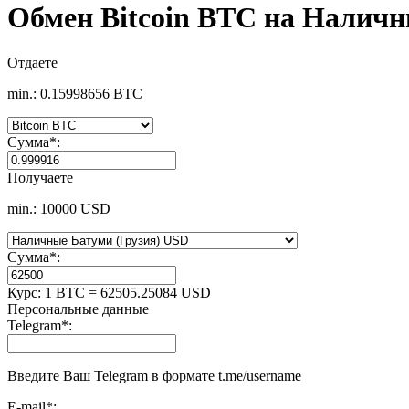
Обмен Bitcoin BTC на Наличн
Отдаете
min.: 0.15998656 BTC
Сумма
*
:
Получаете
min.: 10000 USD
Сумма
*
:
Курс:
1 BTC = 62505.25084 USD
Персональные данные
Telegram
*
:
Введите Ваш Telegram в формате t.me/username
E-mail
*
: