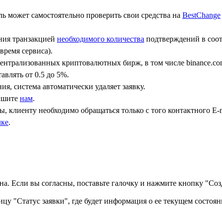
ь может самостоятельно проверить свои средства на
BestChange
ения транзакцией
необходимого количества
подтверждений в соот
время сервиса).
централизованных криптовалютных бирж, в том числе binance.co
авлять от 0.5 до 5%.
ния, система автоматически удаляет заявку.
пишите
нам
.
, клиенту необходимо обращаться только с того контактного Е-m
лке
.
а. Если вы согласны, поставьте галочку и нажмите кнопку "Созд
ицу "Статус заявки", где будет информация о ее текущем состоян