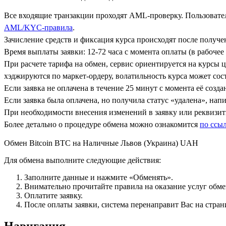
Все входящие транзакции проходят AML-проверку. Пользовател
AML/KYC-правила
.
Зачисление средств и фиксация курса происходят после получ
Время выплаты заявки: 12-72 часа с момента оплаты (в рабочее 
При расчете тарифа на обмен, сервис ориентируется на курсы 
хэджируются по маркет-ордеру, волатильность курса может сост
Если заявка не оплачена в течение 25 минут с момента её созда
Если заявка была оплачена, но получила статус «удалена», на
При необходимости внесения изменений в заявку или реквизиты
Более детально о процедуре обмена можно ознакомится
по ссы
Обмен Bitcoin BTC на Наличные Львов (Украина) UAH
Для обмена выполните следующие действия:
Заполните данные и нажмите «Обменять».
Внимательно прочитайте правила на оказание услуг обмен
Оплатите заявку.
После оплаты заявки, система перенаправит Вас на стран
Навигация