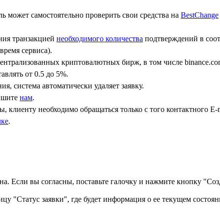
ь может самостоятельно проверить свои средства на
BestChange
ения транзакцией
необходимого количества
подтверждений в соот
время сервиса).
централизованных криптовалютных бирж, в том числе binance.co
авлять от 0.5 до 5%.
ния, система автоматически удаляет заявку.
пишите
нам
.
, клиенту необходимо обращаться только с того контактного Е-m
лке
.
а. Если вы согласны, поставьте галочку и нажмите кнопку "Созд
ицу "Статус заявки", где будет информация о ее текущем состоян