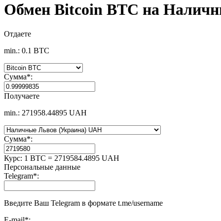
Обмен Bitcoin BTC на Налич
Отдаете
min.: 0.1 BTC
Сумма
*
:
Получаете
min.: 271958.44895 UAH
Сумма
*
:
Курс:
1 BTC = 2719584.4895 UAH
Персональные данные
Telegram
*
:
Введите Ваш Telegram в формате t.me/username
E-mail
*
: