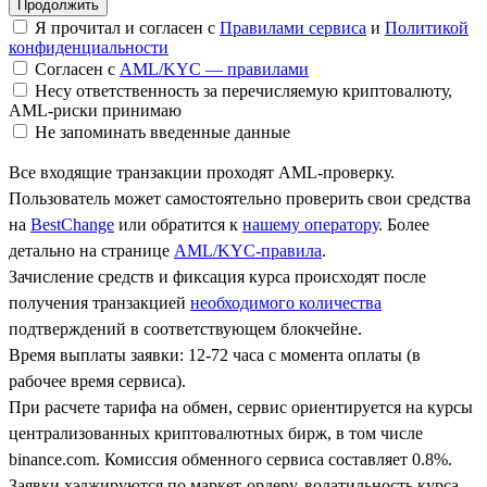
Я прочитал и согласен с
Правилами сервиса
и
Политикой
конфиденциальности
Согласен с
AML/KYC — правилами
Несу ответственность за перечисляемую криптовалюту,
AML-риски принимаю
Не запоминать введенные данные
Все входящие транзакции проходят AML-проверку.
Пользователь может самостоятельно проверить свои средства
на
BestChange
или обратится к
нашему оператору
. Более
детально на странице
AML/KYC-правила
.
Зачисление средств и фиксация курса происходят после
получения транзакцией
необходимого количества
подтверждений в соответствующем блокчейне.
Время выплаты заявки: 12-72 часа с момента оплаты (в
рабочее время сервиса).
При расчете тарифа на обмен, сервис ориентируется на курсы
централизованных криптовалютных бирж, в том числе
binance.com. Комиссия обменного сервиса составляет 0.8%.
Заявки хэджируются по маркет-ордеру, волатильность курса