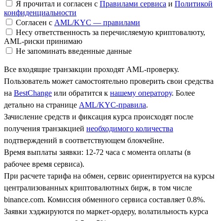
Я прочитал и согласен с
Правилами сервиса
и
Политикой
конфиденциальности
Согласен с
AML/KYC — правилами
Несу ответственность за перечисляемую криптовалюту,
AML-риски принимаю
Не запоминать введенные данные
Все входящие транзакции проходят AML-проверку.
Пользователь может самостоятельно проверить свои средства
на
BestChange
или обратится к
нашему оператору
. Более
детально на странице
AML/KYC-правила
.
Зачисление средств и фиксация курса происходят после
получения транзакцией
необходимого количества
подтверждений в соответствующем блокчейне.
Время выплаты заявки: 12-72 часа с момента оплаты (в
рабочее время сервиса).
При расчете тарифа на обмен, сервис ориентируется на курсы
централизованных криптовалютных бирж, в том числе
binance.com. Комиссия обменного сервиса составляет 0.8%.
Заявки хэджируются по маркет-ордеру, волатильность курса