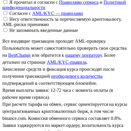
Я прочитал и согласен с
Правилами сервиса
и
Политикой
конфиденциальности
Согласен с
AML/KYC — правилами
Несу ответственность за перечисляемую криптовалюту,
AML-риски принимаю
Не запоминать введенные данные
Все входящие транзакции проходят AML-проверку.
Пользователь может самостоятельно проверить свои средства
на
BestChange
или обратится к
нашему оператору
. Более
детально на странице
AML/KYC-правила
.
Зачисление средств и фиксация курса происходят после
получения транзакцией
необходимого количества
подтверждений в соответствующем блокчейне.
Время выплаты заявки: 12-72 часа с момента оплаты (в
рабочее время сервиса).
При расчете тарифа на обмен, сервис ориентируется на курсы
централизованных криптовалютных бирж, в том числе
binance.com. Комиссия обменного сервиса составляет 0.8%.
Заявки хэджируются по маркет-ордеру, волатильность курса