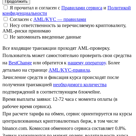
Я прочитал и согласен с
Правилами сервиса
и
Политикой
конфиденциальности
Согласен с
AML/KYC — правилами
Несу ответственность за перечисляемую криптовалюту,
AML-риски принимаю
Не запоминать введенные данные
Все входящие транзакции проходят AML-проверку.
Пользователь может самостоятельно проверить свои средства
на
BestChange
или обратится к
нашему оператору
. Более
детально на странице
AML/KYC-правила
.
Зачисление средств и фиксация курса происходят после
получения транзакцией
необходимого количества
подтверждений в соответствующем блокчейне.
Время выплаты заявки: 12-72 часа с момента оплаты (в
рабочее время сервиса).
При расчете тарифа на обмен, сервис ориентируется на курсы
централизованных криптовалютных бирж, в том числе
binance.com. Комиссия обменного сервиса составляет 0.8%.
Заявки хэджируются по маркет-ордеру, волатильность курса