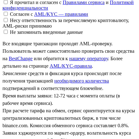
Я прочитал и согласен с
Правилами сервиса
и
Политикой
конфиденциальности
Согласен с
AML/KYC — правилами
Несу ответственность за перечисляемую криптовалюту,
AML-риски принимаю
Не запоминать введенные данные
Все входящие транзакции проходят AML-проверку.
Пользователь может самостоятельно проверить свои средства
на
BestChange
или обратится к
нашему оператору
. Более
детально на странице
AML/KYC-правила
.
Зачисление средств и фиксация курса происходят после
получения транзакцией
необходимого количества
подтверждений в соответствующем блокчейне.
Время выплаты заявки: 12-72 часа с момента оплаты (в
рабочее время сервиса).
При расчете тарифа на обмен, сервис ориентируется на курсы
централизованных криптовалютных бирж, в том числе
binance.com. Комиссия обменного сервиса составляет 0.8%.
Заявки хэджируются по маркет-ордеру, волатильность курса