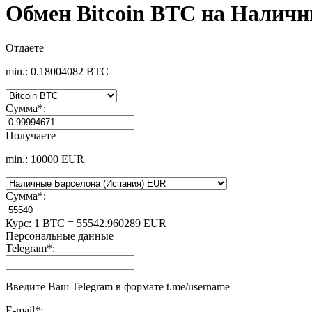
Обмен Bitcoin BTC на Налич
Отдаете
min.: 0.18004082 BTC
Сумма
*
:
Получаете
min.: 10000 EUR
Сумма
*
:
Курс:
1 BTC = 55542.960289 EUR
Персональные данные
Telegram
*
:
Введите Ваш Telegram в формате t.me/username
E-mail
*
: