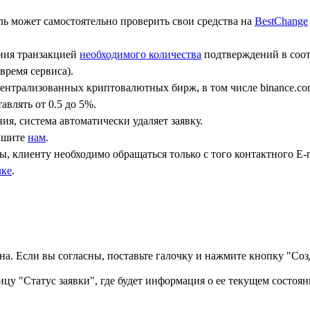
ь может самостоятельно проверить свои средства на
BestChange
ения транзакцией
необходимого количества
подтверждений в соот
время сервиса).
централизованных криптовалютных бирж, в том числе binance.co
авлять от 0.5 до 5%.
ния, система автоматически удаляет заявку.
пишите
нам
.
, клиенту необходимо обращаться только с того контактного Е-m
лке
.
а. Если вы согласны, поставьте галочку и нажмите кнопку "Созд
ицу "Статус заявки", где будет информация о ее текущем состоян