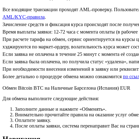
Все входящие транзакции проходят AML-проверку. Пользовател
AML/KYC-правила
.
Зачисление средств и фиксация курса происходят после получ
Время выплаты заявки: 12-72 часа с момента оплаты (в рабочее 
При расчете тарифа на обмен, сервис ориентируется на курсы 
хэджируются по маркет-ордеру, волатильность курса может сост
Если заявка не оплачена в течение 25 минут с момента её созда
Если заявка была оплачена, но получила статус «удалена», на
При необходимости внесения изменений в заявку или реквизиты
Более детально о процедуре обмена можно ознакомится
по ссы
Обмен Bitcoin BTC на Наличные Барселона (Испания) EUR
Для обмена выполните следующие действия:
Заполните данные и нажмите «Обменять».
Внимательно прочитайте правила на оказание услуг обмен
Оплатите заявку.
После оплаты заявки, система перенаправит Вас на стран
Навигация