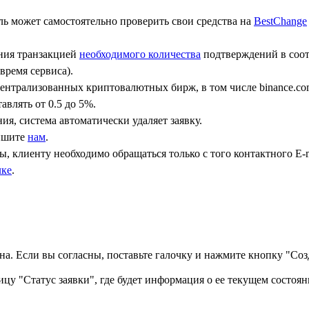
ь может самостоятельно проверить свои средства на
BestChange
ения транзакцией
необходимого количества
подтверждений в соот
время сервиса).
централизованных криптовалютных бирж, в том числе binance.co
авлять от 0.5 до 5%.
ния, система автоматически удаляет заявку.
пишите
нам
.
, клиенту необходимо обращаться только с того контактного Е-m
лке
.
а. Если вы согласны, поставьте галочку и нажмите кнопку "Созд
ицу "Статус заявки", где будет информация о ее текущем состоян