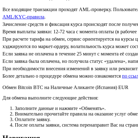
Все входящие транзакции проходят AML-проверку. Пользовател
AML/KYC-правила
.
Зачисление средств и фиксация курса происходят после получ
Время выплаты заявки: 12-72 часа с момента оплаты (в рабочее 
При расчете тарифа на обмен, сервис ориентируется на курсы 
хэджируются по маркет-ордеру, волатильность курса может сост
Если заявка не оплачена в течение 25 минут с момента её созда
Если заявка была оплачена, но получила статус «удалена», на
При необходимости внесения изменений в заявку или реквизиты
Более детально о процедуре обмена можно ознакомится
по ссы
Обмен Bitcoin BTC на Наличные Аликанте (Испания) EUR
Для обмена выполните следующие действия:
Заполните данные и нажмите «Обменять».
Внимательно прочитайте правила на оказание услуг обмен
Оплатите заявку.
После оплаты заявки, система перенаправит Вас на стран
Навигация