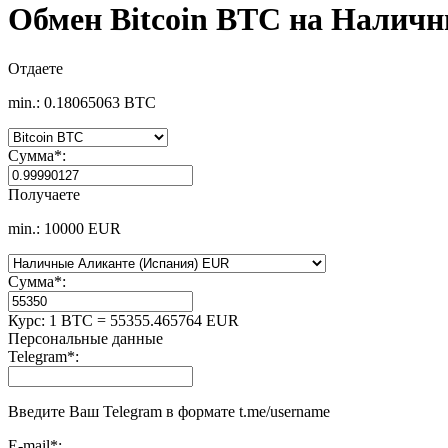
Обмен Bitcoin BTC на Налич
Отдаете
min.: 0.18065063 BTC
Сумма
*
:
Получаете
min.: 10000 EUR
Сумма
*
:
Курс:
1 BTC = 55355.465764 EUR
Персональные данные
Telegram
*
:
Введите Ваш Telegram в формате t.me/username
E-mail
*
: